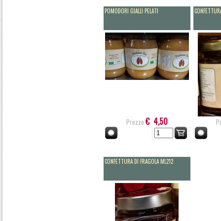
POMODORI GIALLI PELATI
CONFETTURA
€ 4,50
Prezzo
P
CONFETTURA DI FRAGOLA ML212