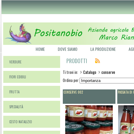
Email
Password
HOME
DOVE SIAMO
LA PRODUZIONE
AG
PRODOTTI
VERDURE
Ti trovi in:
Catalogo
conserve
FIORI EDIBILI
Ordina per
FRUTTA
CONSERVE 002
PASSATA D
SPECIALITÀ
CESTO NATALIZIO