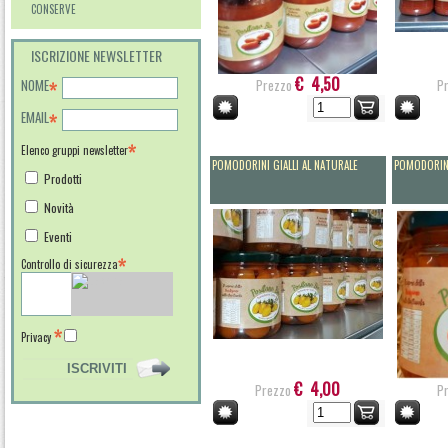
CONSERVE
ISCRIZIONE NEWSLETTER
€ 4,50
NOME
Prezzo
P
EMAIL
Elenco gruppi newsletter
POMODORINI GIALLI AL NATURALE
POMODORINI
Prodotti
Novità
Eventi
Controllo di sicurezza
Privacy
€ 4,00
Prezzo
P